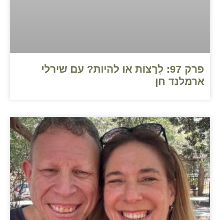
פרק 97: לְרַצּוֹת או להיות? עם שירלי
ארמלנד חן