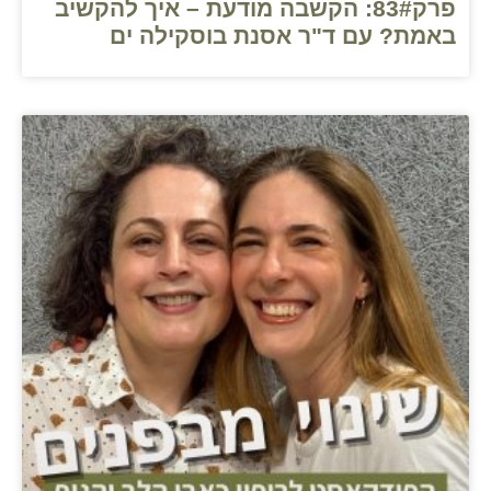
פרק83#: הקשבה מודעת – איך להקשיב
באמת? עם ד"ר אסנת בוסקילה ים