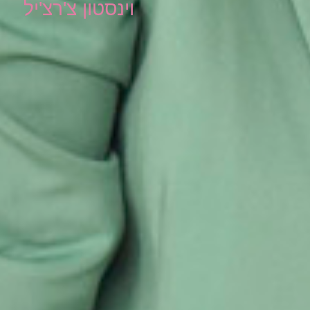
וינסטון צ'רצ'יל​