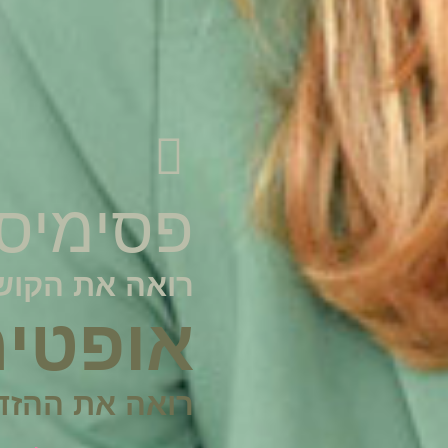
פסימיס
רואה את הקושי
אופטי
רואה את ההזדמ