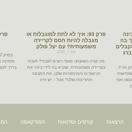
בינה
פרק 93: איך לא לתת למוגבלות או
ך בה
מגבלה להיות חסם לקריירה
קבלים
משמעותית? עם יעל פולק
ברג
מאי 7, 2026
מה קורה כשאנחנו מאוד רוצים לעבוד? לעבוד
מזמינה א
ן הנייד,
בקריירה משמעותית, שנביא בה לידי ביטוי את
בדרך לעצמ
שחדשות
הכישורים והמיומנויות שלנו, את התבונה
קשנו ואף
והחריצות שלנו? אבל – יש איזו
ו
הרצאות
קורסים וסדנאות
הפודקאסט
המגז