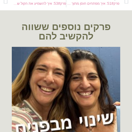
פרק51#: איך מפתחים חוסן מתוך מצבי כאוס ואי-וודאות? עם מיכל בליימן הררי
פרק53#: איך להשמיע את הקול שלי בעולם? עם מורן שפיצר
פרקים נוספים ששווה
להקשיב להם