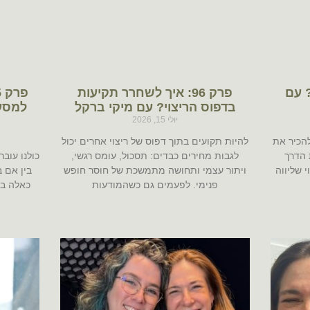
ות? עם
פרק 96: איך לשחרר תקיעות
בדפוס הריצוי? עם מיקי ברקל
למסע
יולי 15, 2026
הכיר את
להיות תקועים בתוך דפוס של ריצוי אחרים יכול
 הדרך
לגבות מחירים כבדים: תסכול, עומס רגשי,
כולנו עוב
 שליווה
ויתור עצמי ותחושה מתמשכת של חוסר חופש
בין אם 
פנימי. לפעמים גם כשהמודעות
כאלה בי