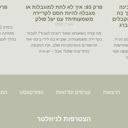
בינה
פרק 93: איך לא לתת למוגבלות או
ך בה
מגבלה להיות חסם לקריירה
קבלים
משמעותית? עם יעל פולק
ברג
מאי 7, 2026
מה קורה כשאנחנו מאוד רוצים לעבוד? לעבוד
מזמינה א
ן הנייד,
בקריירה משמעותית, שנביא בה לידי ביטוי את
בדרך לעצמ
שחדשות
הכישורים והמיומנויות שלנו, את התבונה
קשנו ואף
והחריצות שלנו? אבל – יש איזו
ו
הרצאות
קורסים וסדנאות
הפודקאסט
המגז
הצטרפות לניוזלטר