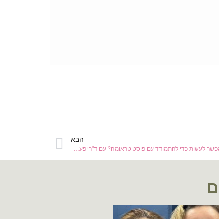
הבא
פרק41#: איך נזהה אם אנחנו בטראומה ומה אפשר לעשות כדי להתמודד עם פוסט טראומה? עם ד"ר יפעת וינשטיין
ם