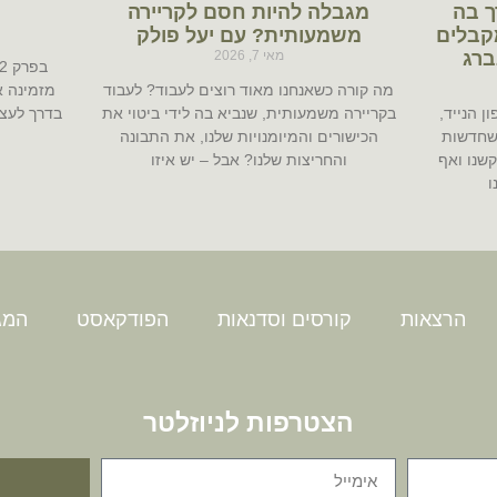
ך בה
מגבלה להיות חסם לקריירה
קבלים
משמעותית? עם יעל פולק
ברג
מאי 7, 2026
מה קורה כשאנחנו מאוד רוצים לעבוד? לעבוד
מזמינה א
ן הנייד,
בקריירה משמעותית, שנביא בה לידי ביטוי את
בדרך לעצמ
שחדשות
הכישורים והמיומנויות שלנו, את התבונה
קשנו ואף
והחריצות שלנו? אבל – יש איזו
ו
הרצאות
קורסים וסדנאות
הפודקאסט
המגז
הצטרפות לניוזלטר