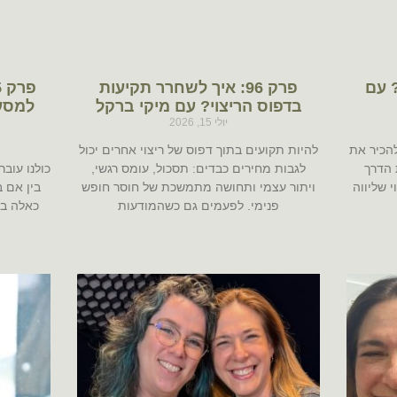
ות? עם
פרק 96: איך לשחרר תקיעות
בדפוס הריצוי? עם מיקי ברקל
למסע
יולי 15, 2026
הכיר את
להיות תקועים בתוך דפוס של ריצוי אחרים יכול
 הדרך
לגבות מחירים כבדים: תסכול, עומס רגשי,
כולנו עוב
 שליווה
ויתור עצמי ותחושה מתמשכת של חוסר חופש
בין אם 
פנימי. לפעמים גם כשהמודעות
כאלה בי