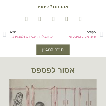
אהבתם? שתפו
הקודם
הבא
פרפקציוניזם וכאב כרוני
על הגבול הדק שבין דמיון למציאות של כאב
חזרה למגזין
אסור לפספס