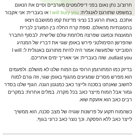
חרוצ'וב נתן נאום בפני דיפלומטים מערביים וסיים את הנאום
במשפט שתורגם לאנגלית:
I will bury you
או בעברית: אני אקבור
אתכם. באותו הרגע 13 נציגי מדינות קמו ממושבם ויצאו
בהפגנתיות מהאולם. סופת קרח החלה בין המערב לברית
המועצות וכמעט שפרצה מלחמת עולם שלישית. לבסוף התברר
שהפרשן הסימולטני פירש באופן שגוי את דבריו של המנהיג
הסובייטי שלמעשה אמור היה להיות מתורגם באנגלית ל: I will
outlast you, שזה בעברית: אני אאריך ימים אחריכם.
בדיוק כמו המתורגמן הרוסי גם המוח שלנו לא מושלם. ולפעמים
הוא מפרש מסרים שמגיעים מהגוף באופן שגוי, וזה גורם למוח
לחשוב שאנחנו בסכנה ולייצר כאב כמנגנון הגנה. הגוף שלנו בסדר
גמור אבל המוח מייצר כאב בכל מקרה. במלים אחרות: במקרים
רבים כאב הוא אזעקת שוא.
כשהמוח תקוע על פרשנות שגויה של מצב סכנה, הוא ממשיך
לייצר כאב ללא הפסקה. וכך נוצר כאב כרוני בגוף.