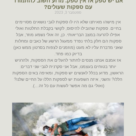
אם יש ספק אז אין ספק. מדוע חשוב להתמודד
עם ספקות שעולים?
ספטמבר 3, 2023
אין מישהו מאיתנו שלא היו לו ספקות לגבי נושאים מסויימים
בחיים. ספקות שהובילו להיסוס, לקושי בקבלת החלטות ואולי
אפילו להרעה במצב הבריאותי. כן, זה אולי נשמע מוזר, אבל
ספקות הם חלק בלתי נפרד ממעגל הרשע של כאבים ומחלות
שאני מדברת עליו לא מעט (מוזמנים לצפות בסרטון ממש כאן)
בדיוק כמו פחד.
אז אמנם אנחנו מנסים לחתור להעלים את הספקות, ולהרגיש
יותר בטוחים בעצמנו, אבל אני סקרנית לגבי שני דברים:
הראשון, מדוע בכלל לאנשים יש ספקות, ומאיפה באים הספקות
הללו? והשני, איזה השפעות יש לספקות הללו על החיים שלנו?
(ואולי גם מה אפשר לעשות עם כל זה…).