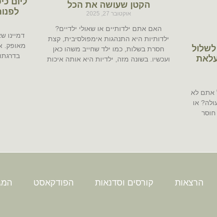
ליום כי
הקטן שעושה את הכל
לפנות
אוקטובר 27, 2025
האם אתם ילדותיים או שאולי ילדיים?
דמיינו שא
ילדותיות היא התנהגות אימפולסיבית, קצת
מאופק. א
לשלול
חסרת בשלות, כמו ילד שחייב משהו כאן
בדרגתו 
עלאת
ועכשיו. בשונה מזה, ילדיות היא אותה איכות
 אתם לא
ולה? או
חוסר
הרצאות
קורסים וסדנאות
הפודקאסט
המגז